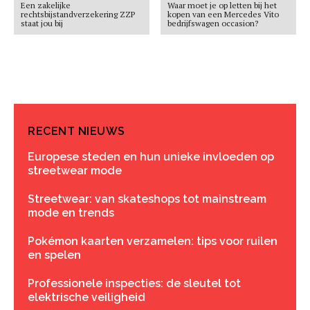
Een zakelijke
Waar moet je op letten bij het
rechtsbijstandverzekering ZZP
kopen van een Mercedes Vito
staat jou bij
bedrijfswagen occasion?
RECENT NIEUWS
Europese steden en hun unieke invloeden op
streetwear mode
Streetwear: van skateshops tot mainstream
mode en trends
Pokémon kaarten verzamelen: tips voor ruilen
en spelen
Professionele inspecties: de sleutel tot
elektrische veiligheid