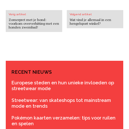
Vorig artikel
Volgend artikel
Zomerpret met je hond:
Wat vind je allemaal in een
voorkom oververhitting met een
hengelsport winkel?
honden zwembad!
RECENT NIEUWS
Europese steden en hun unieke invloeden op
streetwear mode
Streetwear: van skateshops tot mainstream
mode en trends
Pokémon kaarten verzamelen: tips voor ruilen
en spelen