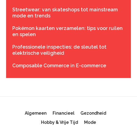
Streetwear: van skateshops tot mainstream
mode en trends
Pokémon kaarten verzamelen: tips voor ruilen
en spelen
Professionele inspecties: de sleutel tot
elektrische veiligheid
Composable Commerce in E-commerce
Algemeen
Financieel
Gezondheid
Hobby & Vrije Tijd
Mode