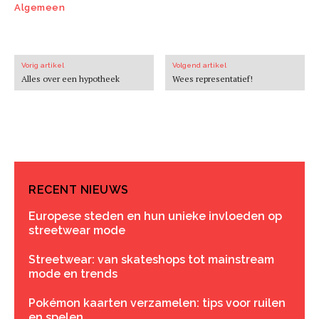
Algemeen
Vorig artikel
Volgend artikel
Alles over een hypotheek
Wees representatief!
RECENT NIEUWS
Europese steden en hun unieke invloeden op
streetwear mode
Streetwear: van skateshops tot mainstream
mode en trends
Pokémon kaarten verzamelen: tips voor ruilen
en spelen