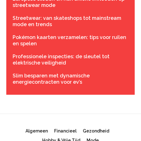
streetwear mode
Streetwear: van skateshops tot mainstream
mode en trends
Pokémon kaarten verzamelen: tips voor ruilen
en spelen
Professionele inspecties: de sleutel tot
elektrische veiligheid
Slim besparen met dynamische
energiecontracten voor ev’s
Algemeen
Financieel
Gezondheid
Hobby & Vrije Tijd
Mode