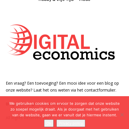
Een vraag? Een toevoeging? Een mooi idee voor een blog op
onze website? Laat het ons weten via het contactformulier.
We gebruiken cookies om ervoor te zorgen dat onze website
Blogteam Digital Economics
zo soepel mogelijk draait. Als je doorgaat met het gebruiken
van de website, gaan we er vanuit dat je hiermee instemt.
All Rights Reserved 2021
Ok
Privacy policy