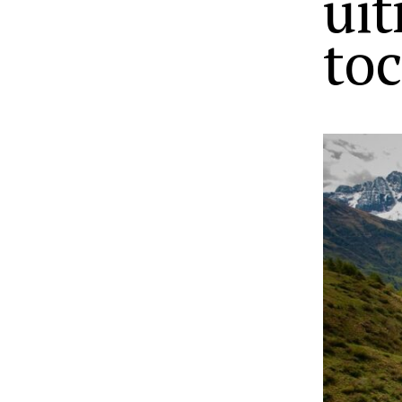
uit
to