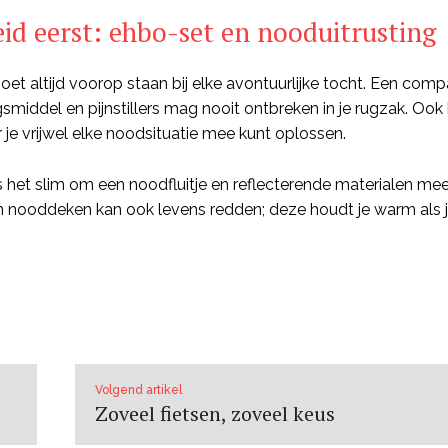
eid eerst: ehbo-set en nooduitrusting
moet altijd voorop staan bij elke avontuurlijke tocht. Een co
smiddel en pijnstillers mag nooit ontbreken in je rugzak. Oo
 je vrijwel elke noodsituatie mee kunt oplossen.
s het slim om een noodfluitje en reflecterende materialen me
en nooddeken kan ook levens redden; deze houdt je warm als j
Volgend artikel
Zoveel fietsen, zoveel keus