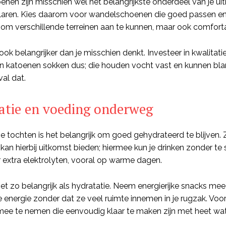
en zijn misschien wel het belangrijkste onderdeel van je uitru
laren. Kies daarom voor wandelschoenen die goed passen e
 om verschillende terreinen aan te kunnen, maar ook comfor
 ook belangrijker dan je misschien denkt. Investeer in kwalit
n katoenen sokken dus; die houden vocht vast en kunnen blar
al dat.
atie en voeding onderweg
e tochten is het belangrijk om goed gehydrateerd te blijven. Z
 kan hierbij uitkomst bieden; hiermee kun je drinken zonder t
extra elektrolyten, vooral op warme dagen.
et zo belangrijk als hydratatie. Neem energierijke snacks mee
 energie zonder dat ze veel ruimte innemen in je rugzak. Voor
mee te nemen die eenvoudig klaar te maken zijn met heet wat