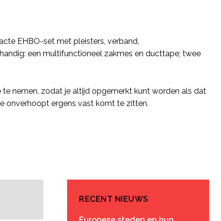
mpacte EHBO-set met pleisters, verband,
k handig: een multifunctioneel zakmes en ducttape; twee
e te nemen, zodat je altijd opgemerkt kunt worden als dat
e onverhoopt ergens vast komt te zitten.
RECENT NIEUWS
Europese steden en hun