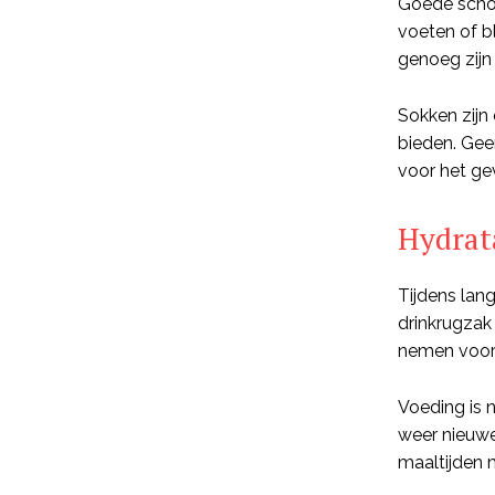
Goede schoen
voeten of b
genoeg zijn
Sokken zijn
bieden. Gee
voor het gev
Hydrat
Tijdens lang
drinkrugzak
nemen voor 
Voeding is n
weer nieuwe
maaltijden 