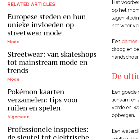
Het voorber
RELATED ARTICLES
op het mome
Europese steden en hun
lagen kledin
unieke invloeden op
het weer ver
streetwear mode
Een
dames w
Mode
droog en be
Streetwear: van skateshops
handschoene
tot mainstream mode en
trends
De ulti
Mode
Pokémon kaarten
Een goede r
verzamelen: tips voor
lichaam en 
ruilen en spelen
verdelen, w
opbergen.
Algemeen
Professionele inspecties:
Een waterdi
de sleutel tot elektrische
spullen doo