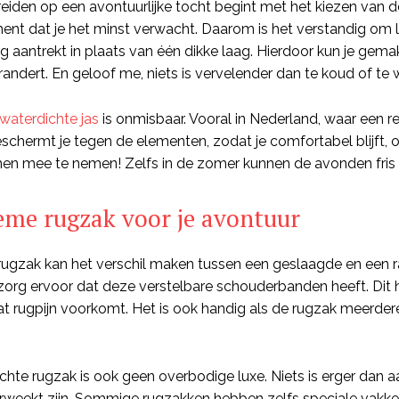
eiden op een avontuurlijke tocht begint met het kiezen van d
nt dat je het minst verwacht. Daarom is het verstandig om l
g aantrekt in plaats van één dikke laag. Hierdoor kun je gemakk
andert. En geloof me, niets is vervelender dan te koud of te 
aterdichte jas
is onmisbaar. Vooral in Nederland, waar een r
schermt je tegen de elementen, zodat je comfortabel blijft, 
n mee te nemen! Zelfs in de zomer kunnen de avonden fris zij
eme rugzak voor je avontuur
ugzak kan het verschil maken tussen een geslaagde en een r
zorg ervoor dat deze verstelbare schouderbanden heeft. Dit h
at rugpijn voorkomt. Het is ook handig als de rugzak meerdere
chte rugzak is ook geen overbodige luxe. Niets is erger dan
rweekt zijn. Sommige rugzakken hebben zelfs speciale vakken 