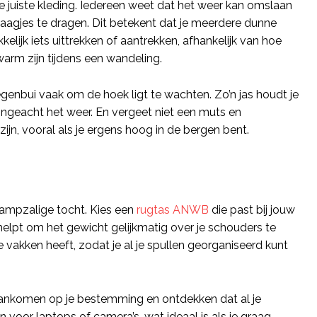
e juiste kleding. Iedereen weet dat het weer kan omslaan
aagjes te dragen. Dit betekent dat je meerdere dunne
elijk iets uittrekken of aantrekken, afhankelijk van hoe
warm zijn tijdens een wandeling.
egenbui vaak om de hoek ligt te wachten. Zo’n jas houdt je
ongeacht het weer. En vergeet niet een muts en
n, vooral als je ergens hoog in de bergen bent.
ampzalige tocht. Kies een
rugtas ANWB
die past bij jouw
elpt om het gewicht gelijkmatig over je schouders te
 vakken heeft, zodat je al je spullen georganiseerd kunt
 aankomen op je bestemming en ontdekken dat al je
voor laptops of camera’s, wat ideaal is als je graag