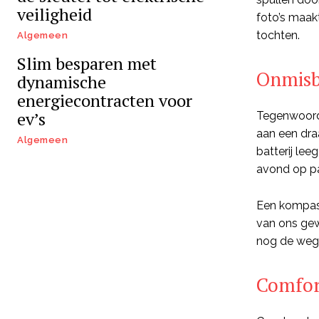
veiligheid
foto’s maakt
tochten.
Algemeen
Slim besparen met
Onmisba
dynamische
energiecontracten voor
ev’s
Tegenwoordi
aan een dra
Algemeen
batterij lee
avond op pa
Een kompas 
van ons gew
nog de weg 
Comfor