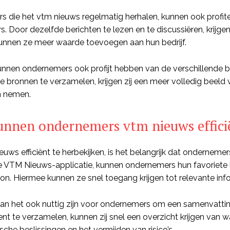
 die het vtm nieuws regelmatig herhalen, kunnen ook profi
. Door dezelfde berichten te lezen en te discussiëren, krijge
unnen ze meer waarde toevoegen aan hun bedrijf.
unnen ondernemers ook profijt hebben van de verschillende b
de bronnen te verzamelen, krijgen zij een meer volledig beeld
n nemen.
unnen ondernemers vtm nieuws effici
ws efficiënt te herbekijken, is het belangrijk dat onderneme
e VTM Nieuws-applicatie, kunnen ondernemers hun favoriete 
n. Hiermee kunnen ze snel toegang krijgen tot relevante infor
an het ook nuttig zijn voor ondernemers om een samenvatting
t te verzamelen, kunnen zij snel een overzicht krijgen van wa
sche beslissingen en het vermijden van risico’s.