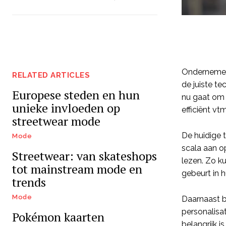
Ondernemers
RELATED ARTICLES
de juiste t
Europese steden en hun
nu gaat om 
unieke invloeden op
efficiënt vt
streetwear mode
De huidige 
Mode
scala aan o
Streetwear: van skateshops
lezen. Zo k
tot mainstream mode en
gebeurt in h
trends
Mode
Daarnaast b
personalisa
Pokémon kaarten
belangrijk 