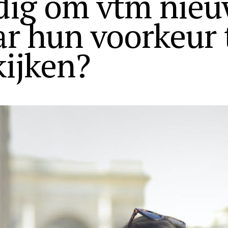
dig om vtm nieu
r hun voorkeur 
kijken?