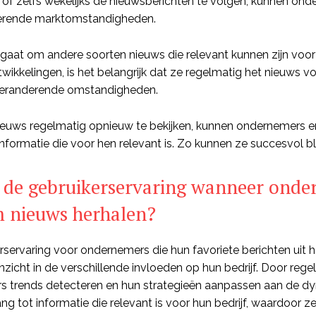
 of zelfs wekelijks de nieuwsberichten te volgen, kunnen on
erende marktomstandigheden.
 gaat om andere soorten nieuws die relevant kunnen zijn voo
twikkelingen, is het belangrijk dat ze regelmatig het nieuws 
veranderende omstandigheden.
euws regelmatig opnieuw te bekijken, kunnen ondernemers ervo
 informatie die voor hen relevant is. Zo kunnen ze succesvol 
s de gebruikerservaring wanneer onde
m nieuws herhalen?
rservaring voor ondernemers die hun favoriete berichten uit h
nzicht in de verschillende invloeden op hun bedrijf. Door reg
 trends detecteren en hun strategieën aanpassen aan de d
ang tot informatie die relevant is voor hun bedrijf, waardoor