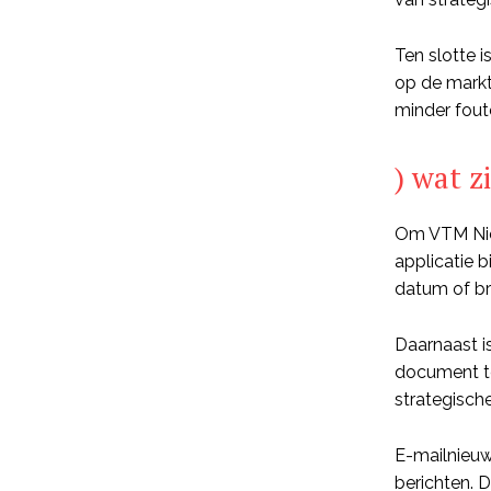
Ten slotte i
op de markt
minder fout
) wat z
Om VTM Nieu
applicatie 
datum of bro
Daarnaast i
document te
strategische
E-mailnieuw
berichten. 