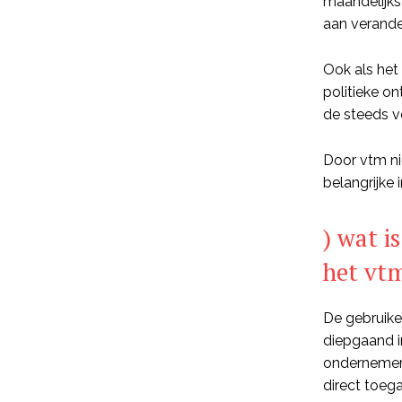
maandelijks
aan verand
Ook als het
politieke on
de steeds 
Door vtm ni
belangrijke
) wat i
het vt
De gebruike
diepgaand i
ondernemers
direct toeg