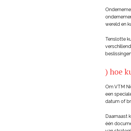
Ondernemers
ondernemers
wereld en k
Tenslotte k
verschillen
beslissinge
) hoe k
Om VTM Nieu
een special
datum of bro
Daarnaast k
één documen
van strategi