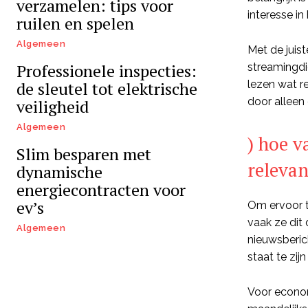
verzamelen: tips voor
interesse in
ruilen en spelen
Algemeen
Met de juis
Professionele inspecties:
streamingdi
de sleutel tot elektrische
lezen wat re
door alleen
veiligheid
Algemeen
) hoe 
Slim besparen met
releva
dynamische
energiecontracten voor
ev’s
Om ervoor t
vaak ze dit 
Algemeen
nieuwsberic
staat te zij
Voor econom