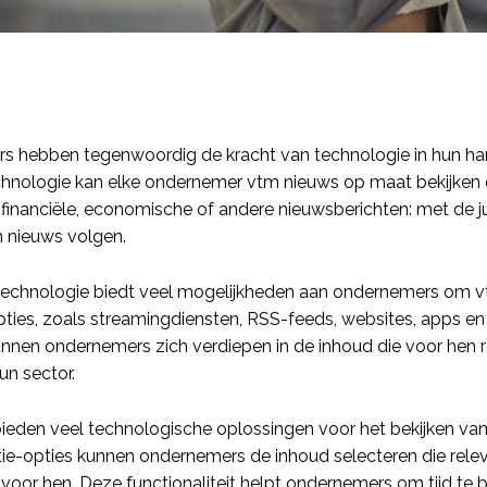
 hebben tegenwoordig de kracht van technologie in hun han
echnologie kan elke ondernemer vtm nieuws op maat bekijken e
financiële, economische of andere nieuwsberichten: met de j
m nieuws volgen.
technologie biedt veel mogelijkheden aan ondernemers om vt
pties, zoals streamingdiensten, RSS-feeds, websites, apps en 
unnen ondernemers zich verdiepen in de inhoud die voor hen re
un sector.
ieden veel technologische oplossingen voor het bekijken van
tie-opties kunnen ondernemers de inhoud selecteren die relev
is voor hen. Deze functionaliteit helpt ondernemers om tijd t