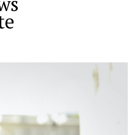
ws
te