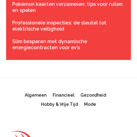
Pokémon kaarten verzamelen: tips voor ruilen
en spelen
Professionele inspecties: de sleutel tot
elektrische veiligheid
Slim besparen met dynamische
energiecontracten voor ev’s
Algemeen
Financieel
Gezondheid
Hobby & Vrije Tijd
Mode