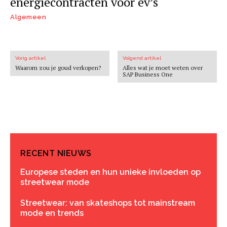
energiecontracten voor ev’s
Algemeen
Vorig artikel
Volgend artikel
Waarom zou je goud verkopen?
Alles wat je moet weten over
SAP Business One
RECENT NIEUWS
Europese steden en hun unieke invloeden op
streetwear mode
Streetwear: van skateshops tot mainstream
mode en trends